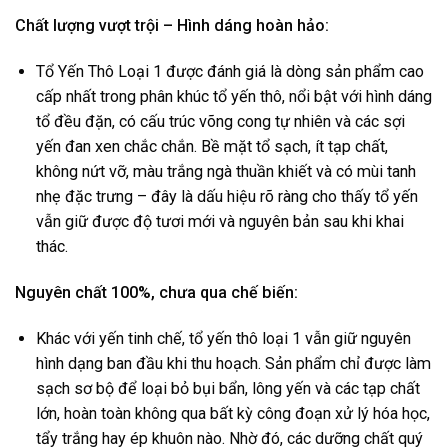
Chất lượng vượt trội – Hình dáng hoàn hảo:
Tổ Yến Thô Loại 1 được đánh giá là dòng sản phẩm cao
cấp nhất trong phân khúc tổ yến thô, nổi bật với hình dáng
tổ đều đặn, có cấu trúc võng cong tự nhiên và các sợi
yến đan xen chắc chắn. Bề mặt tổ sạch, ít tạp chất,
không nứt vỡ, màu trắng ngà thuần khiết và có mùi tanh
nhẹ đặc trưng – đây là dấu hiệu rõ ràng cho thấy tổ yến
vẫn giữ được độ tươi mới và nguyên bản sau khi khai
thác.
Nguyên chất 100%, chưa qua chế biến:
Khác với yến tinh chế, tổ yến thô loại 1 vẫn giữ nguyên
hình dạng ban đầu khi thu hoạch. Sản phẩm chỉ được làm
sạch sơ bộ để loại bỏ bụi bẩn, lông yến và các tạp chất
lớn, hoàn toàn không qua bất kỳ công đoạn xử lý hóa học,
tẩy trắng hay ép khuôn nào. Nhờ đó, các dưỡng chất quý