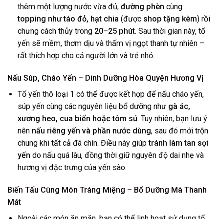
thêm một lượng nước vừa đủ,
đường phèn
cùng
topping như táo đỏ, hạt chia
(được
shop tặng kèm
) rồi
chưng cách thủy trong
20–25 phút
. Sau thời gian này, tổ
yến sẽ mềm, thơm dịu và thấm vị ngọt thanh tự nhiên –
rất thích hợp cho cả người lớn và trẻ nhỏ.
Nấu Súp, Cháo Yến – Dinh Dưỡng Hòa Quyện Hương Vị
Tổ yến thô loại 1 có thể được kết hợp để nấu cháo yến,
súp yến cùng các nguyên liệu bổ dưỡng như
gà ác,
xương heo, cua biển hoặc tôm sú
. Tuy nhiên, bạn lưu ý
nên
nấu riêng yến và phần nước dùng
, sau đó mới trộn
chung khi tất cả đã chín. Điều này giúp
tránh làm tan sợi
yến
do nấu quá lâu, đồng thời giữ nguyên độ dai nhẹ và
hương vị đặc trưng của yến sào.
Biến Tấu Cùng Món Tráng Miệng – Bổ Dưỡng Mà Thanh
Mát
Ngoài các món ăn mặn, bạn có thể linh hoạt sử dụng tổ