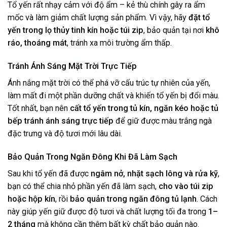
Tổ yến rất nhạy cảm với độ ẩm – kẻ thù chính gây ra ẩm
mốc và làm giảm chất lượng sản phẩm. Vì vậy, hãy
đặt tổ
yến trong lọ thủy tinh kín hoặc túi zip
, bảo quản tại nơi
khô
ráo, thoáng mát
, tránh xa môi trường ẩm thấp.
Tránh Ánh Sáng Mặt Trời Trực Tiếp
Ánh nắng mặt trời có thể phá vỡ cấu trúc tự nhiên của yến,
làm mất đi một phần dưỡng chất và khiến tổ yến bị đổi màu.
Tốt nhất, bạn nên
cất tổ yến trong tủ kín, ngăn kéo hoặc tủ
bếp tránh ánh sáng trực tiếp
để giữ được màu trắng ngà
đặc trưng và độ tươi mới lâu dài.
Bảo Quản Trong Ngăn Đông Khi Đã Làm Sạch
Sau khi tổ yến đã được
ngâm nở, nhặt sạch lông và rửa kỹ
,
bạn có thể chia nhỏ phần yến đã làm sạch,
cho vào túi zip
hoặc hộp kín
, rồi
bảo quản trong ngăn đông tủ lạnh
. Cách
này giúp yến giữ được độ tươi và chất lượng tối đa trong
1–
2 tháng
mà không cần thêm bất kỳ chất bảo quản nào.