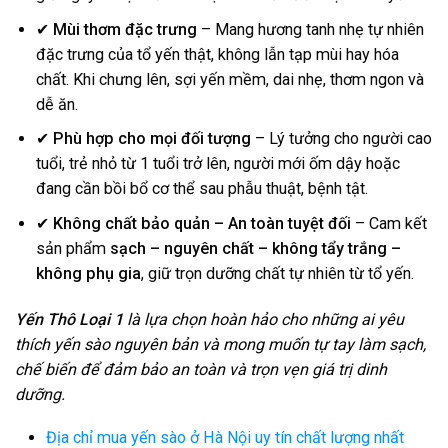
✔
Mùi thơm đặc trưng
– Mang hương tanh nhẹ tự nhiên
đặc trưng của tổ yến thật, không lẫn tạp mùi hay hóa
chất. Khi chưng lên, sợi yến mềm, dai nhẹ, thơm ngon và
dễ ăn.
✔
Phù hợp cho mọi đối tượng
– Lý tưởng cho người cao
tuổi, trẻ nhỏ từ 1 tuổi trở lên, người mới ốm dậy hoặc
đang cần bồi bổ cơ thể sau phẫu thuật, bệnh tật.
✔
Không chất bảo quản – An toàn tuyệt đối
– Cam kết
sản phẩm
sạch – nguyên chất – không tẩy trắng –
không phụ gia
, giữ trọn dưỡng chất tự nhiên từ tổ yến.
Yến Thô Loại 1
là lựa chọn hoàn hảo cho những ai yêu
thích yến sào nguyên bản và mong muốn tự tay làm sạch,
chế biến để đảm bảo an toàn và trọn vẹn giá trị dinh
dưỡng.
Địa chỉ mua yến sào ở Hà Nội uy tín chất lượng nhất