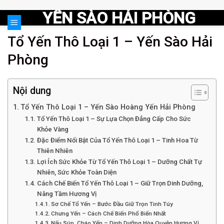
Skip
YẾN SÀO HẢI PHÒNG
to
content
Tổ Yến Thô Loại 1 – Yến Sào Hải
Phòng
Nội dung
Tổ Yến Thô Loại 1 – Yến Sào Hoàng Yến Hải Phòng
Tổ Yến Thô Loại 1 – Sự Lựa Chọn Đẳng Cấp Cho Sức
Khỏe Vàng
Đặc Điểm Nổi Bật Của Tổ Yến Thô Loại 1 – Tinh Hoa Từ
Thiên Nhiên
Lợi Ích Sức Khỏe Từ Tổ Yến Thô Loại 1 – Dưỡng Chất Tự
Nhiên, Sức Khỏe Toàn Diện
Cách Chế Biến Tổ Yến Thô Loại 1 – Giữ Trọn Dinh Dưỡng,
Nâng Tầm Hương Vị
Sơ Chế Tổ Yến – Bước Đầu Giữ Trọn Tinh Túy
Chưng Yến – Cách Chế Biến Phổ Biến Nhất
Nấu Súp, Cháo Yến – Dinh Dưỡng Hòa Quyện Hương Vị