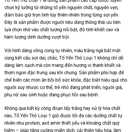
Tổ Yến Thô Loại 1 là dòng sản phẩm cao cấp được tuyển
chọn kỹ lưỡng từ những tổ yến nguyên chất, nguyên vẹn,
đảm bảo giữ trọn tinh túy thiên nhiên trong từng sợi yến.
Đây là sản phẩm được người tiêu dùng thông thái ưu tiên
lựa chọn nhờ vào chất lượng nổi bật, độ tinh khiết cao và
hàm lượng dinh dưỡng vượt trội.
Với hình dáng võng cong tự nhiên, màu trắng ngà bắt mắt
cùng kết cấu sợi dai, chắc, Tổ Yến Thô Loại 1 không chỉ dễ
dàng làm sạch mà còn mang đến hương vị thanh khiết và
thơm ngon đặc trưng sau khi chưng. Sản phẩm phù hợp để
chế biến các món ăn bồi bổ sức khỏe, đặc biệt hiệu quả cho
người suy nhược cơ thể, trẻ nhỏ đang phát triển, người già,
phụ nữ sau sinh hoặc đang phục hồi sau bệnh.
Không qua bất kỳ công đoạn tẩy trắng hay xử lý hóa chất
nào, Tổ Yến Thô Loại 1 giữ được tối đa các dưỡng chất tự
nhiên như protein, axit amin thiết yếu và khoáng chất quý
hiếm – giúp tăng cường miễn dịch, cải thiện tiêu hóa, làm