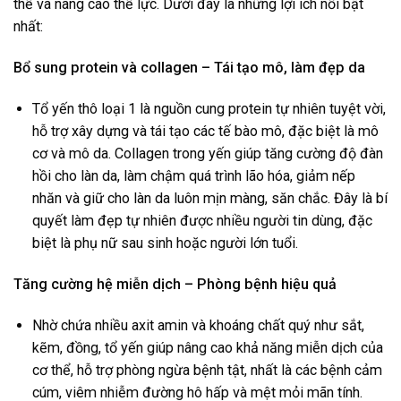
thể và nâng cao thể lực. Dưới đây là những lợi ích nổi bật
nhất:
Bổ sung protein và collagen – Tái tạo mô, làm đẹp da
Tổ yến thô loại 1 là nguồn cung protein tự nhiên tuyệt vời,
hỗ trợ xây dựng và tái tạo các tế bào mô, đặc biệt là mô
cơ và mô da. Collagen trong yến giúp tăng cường độ đàn
hồi cho làn da, làm chậm quá trình lão hóa, giảm nếp
nhăn và giữ cho làn da luôn mịn màng, săn chắc. Đây là bí
quyết làm đẹp tự nhiên được nhiều người tin dùng, đặc
biệt là phụ nữ sau sinh hoặc người lớn tuổi.
Tăng cường hệ miễn dịch – Phòng bệnh hiệu quả
Nhờ chứa nhiều axit amin và khoáng chất quý như sắt,
kẽm, đồng, tổ yến giúp nâng cao khả năng miễn dịch của
cơ thể, hỗ trợ phòng ngừa bệnh tật, nhất là các bệnh cảm
cúm, viêm nhiễm đường hô hấp và mệt mỏi mãn tính.