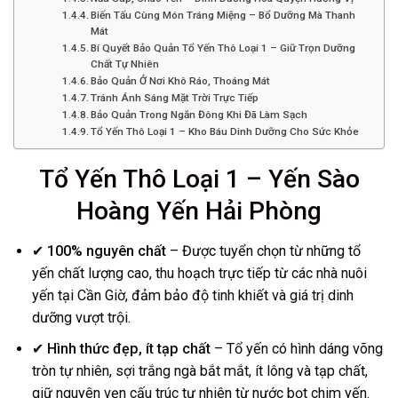
Biến Tấu Cùng Món Tráng Miệng – Bổ Dưỡng Mà Thanh
Mát
Bí Quyết Bảo Quản Tổ Yến Thô Loại 1 – Giữ Trọn Dưỡng
Chất Tự Nhiên
Bảo Quản Ở Nơi Khô Ráo, Thoáng Mát
Tránh Ánh Sáng Mặt Trời Trực Tiếp
Bảo Quản Trong Ngăn Đông Khi Đã Làm Sạch
Tổ Yến Thô Loại 1 – Kho Báu Dinh Dưỡng Cho Sức Khỏe
Tổ Yến Thô Loại 1 – Yến Sào
Hoàng Yến Hải Phòng
✔
100% nguyên chất
– Được tuyển chọn từ những tổ
yến chất lượng cao, thu hoạch trực tiếp từ các nhà nuôi
yến tại Cần Giờ, đảm bảo độ tinh khiết và giá trị dinh
dưỡng vượt trội.
✔
Hình thức đẹp, ít tạp chất
– Tổ yến có hình dáng võng
tròn tự nhiên, sợi trắng ngà bắt mắt, ít lông và tạp chất,
giữ nguyên vẹn cấu trúc tự nhiên từ nước bọt chim yến.